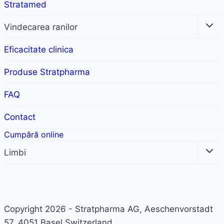
Stratamed
Toggle
Vindecarea ranilor
child
menu
Eficacitate clinica
Produse Stratpharma
FAQ
Contact
Toggle
Limbi
child
menu
Copyright 2026 - Stratpharma AG, Aeschenvorstadt
57, 4051 Basel Switzerland