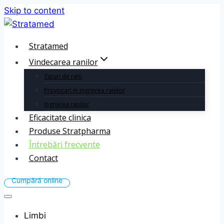
Skip to content
Stratamed
Vindecarea ranilor
Tipuri de rani
Provocari in ingrijirea ranilor
Ingrijirea ranilor
Eficacitate clinica
Produse Stratpharma
Întrebări frecvente
Contact
Limbi