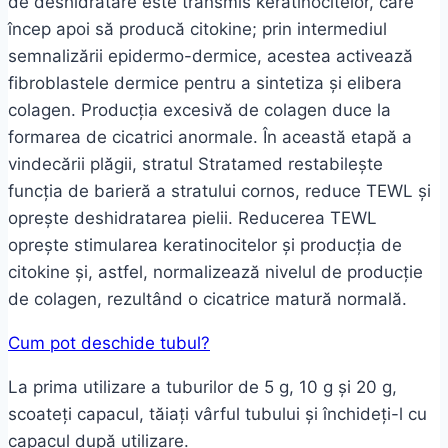
de deshidratare este transmis keratinocitelor, care
încep apoi să producă citokine; prin intermediul
semnalizării epidermo-dermice, acestea activează
fibroblastele dermice pentru a sintetiza și elibera
colagen. Producția excesivă de colagen duce la
formarea de cicatrici anormale. În această etapă a
vindecării plăgii, stratul Stratamed restabilește
funcția de barieră a stratului cornos, reduce TEWL și
oprește deshidratarea pielii. Reducerea TEWL
oprește stimularea keratinocitelor și producția de
citokine și, astfel, normalizează nivelul de producție
de colagen, rezultând o cicatrice matură normală.
Cum pot deschide tubul?
La prima utilizare a tuburilor de 5 g, 10 g și 20 g,
scoateți capacul, tăiați vârful tubului și închideți-l cu
capacul după utilizare.