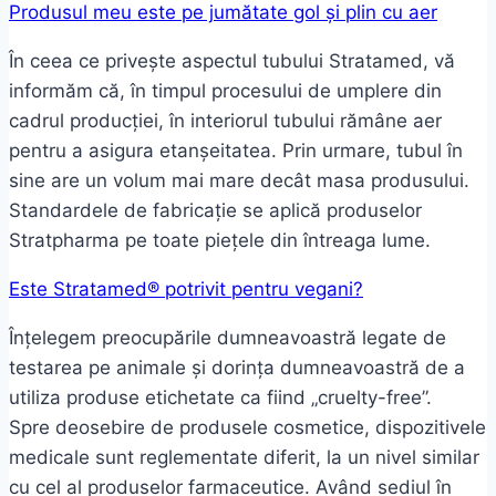
Produsul meu este pe jumătate gol și plin cu aer
În ceea ce privește aspectul tubului Stratamed, vă
informăm că, în timpul procesului de umplere din
cadrul producției, în interiorul tubului rămâne aer
pentru a asigura etanșeitatea. Prin urmare, tubul în
sine are un volum mai mare decât masa produsului.
Standardele de fabricație se aplică produselor
Stratpharma pe toate piețele din întreaga lume.
Este Stratamed® potrivit pentru vegani?
Înțelegem preocupările dumneavoastră legate de
testarea pe animale și dorința dumneavoastră de a
utiliza produse etichetate ca fiind „cruelty-free”.
Spre deosebire de produsele cosmetice, dispozitivele
medicale sunt reglementate diferit, la un nivel similar
cu cel al produselor farmaceutice. Având sediul în