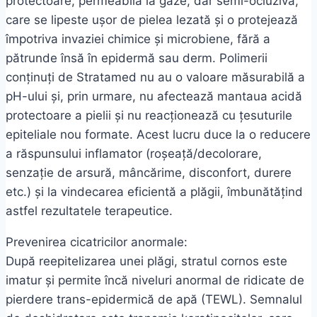
protectoare, permeabilă la gaze, dar semi-ocluzivă,
care se lipeste ușor de pielea lezată și o protejează
împotriva invaziei chimice și microbiene, fără a
pătrunde însă în epidermă sau derm. Polimerii
conținuți de Stratamed nu au o valoare măsurabilă a
pH-ului și, prin urmare, nu afectează mantaua acidă
protectoare a pielii și nu reacționează cu țesuturile
epiteliale nou formate. Acest lucru duce la o reducere
a răspunsului inflamator (roșeață/decolorare,
senzație de arsură, mâncărime, disconfort, durere
etc.) și la vindecarea eficientă a plăgii, îmbunătățind
astfel rezultatele terapeutice.
Prevenirea cicatricilor anormale:
După reepitelizarea unei plăgi, stratul cornos este
imatur și permite încă niveluri anormal de ridicate de
pierdere trans-epidermică de apă (TEWL). Semnalul